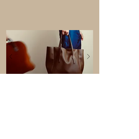
SAKRA
Sac cabas
W34 D15 H35
< Back
Next >